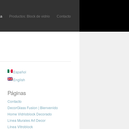
sa
Productos: Block de vidrio
Contacto
Español
English
Páginas
Contacto
DecorGlass Fusion | Bienvenido
Home Vidrioblock Decorado
Linea Murales Art Decor
Línea Vitroblock