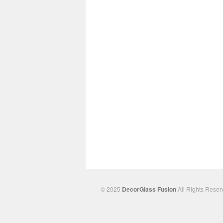
© 2025
DecorGlass Fusion
All Rights Reser