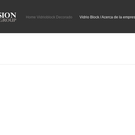
Home Vidrioblock Decorado
Vidrio Block / Acerca de la empre